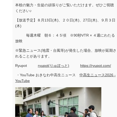
本校の魅力・生徒の頑張りがご覧いただけます。ぜひご視聴
ください♪
【放送予定】８月
13
日
(
木
)
、２０日
(
木
)
、
27
日
(
木
)
、９月３日
(
木
)
毎週木曜 朝６：４５頃 ※
90
秒
VTR
× ４週にわたる
放映
※緊急ニュース
(
地震・台風等
)
が発生した場合、放映が延期さ
れることがあります。
Ryupot
ryupot(りゅぽっと)
https://ryupot.com/
・
YouTube
おきなわ中高生ニュース
中高生ニュース2026 -
YouTube