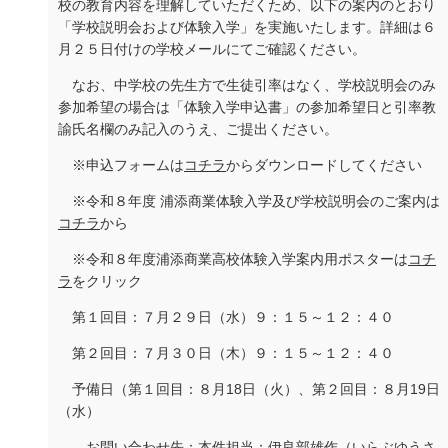
校の教育内容を理解していただくため、以下の案内のとおり
「学校説明会および体験入学」を実施いたします。詳細は６
月２５日付けの学校メールにてご確認ください。
なお、中学校の先生方で生徒引率はなく、学校説明会のみ
参加希望の場合は「体験入学申込書」の参加希望日と引率教
諭氏名欄のみ記入のうえ、ご提出ください。
※申込フォームは
コチラ
からダウンロードしてください
※令和８年度 浦添商業体験入学及び学校説明会のご案内は
コチラ
から
※令和８年度浦添商業高校体験入学案内用ポスターは
コチ
ラ
をクリック
第１回目：７月２９日（水）９：１５～１２：４０
第２回目：７月３０日（木）９：１５～１２：４０
予備日（第１回目：８月
18
日（火）、第２回目：８月
19
日
（水）
お問い合わせ先：本件担当：伊良部雄作（いらぶゆうさ