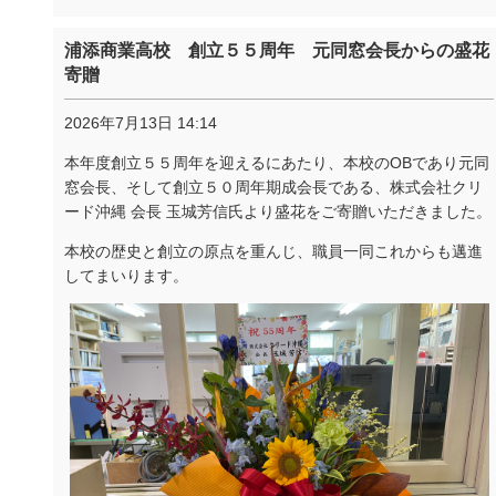
浦添商業高校 創立５５周年 元同窓会長からの盛花
寄贈
2026年7月13日 14:14
本年度創立５５周年を迎えるにあたり、本校の
OB
であり元同
窓会長、そして創立５０周年期成会長である、株式会社クリ
ード沖縄 会長 玉城芳信氏より盛花をご寄贈いただきました。
本校の歴史と創立の原点を重んじ、職員一同これからも邁進
してまいります。