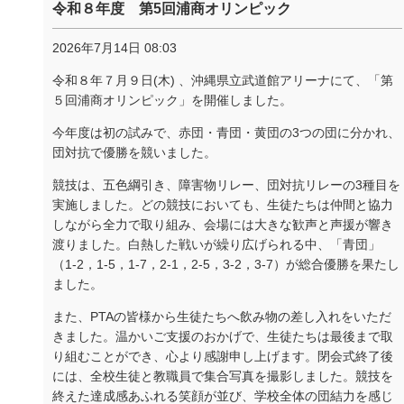
令和８年度 第5回浦商オリンピック
2026年7月14日 08:03
令和８年７月９日
(
木
)
、沖縄県立武道館アリーナにて、「第
５回浦商オリンピック」を開催しました。
今年度は初の試みで、赤団・青団・黄団の
3
つの団に分かれ、
団対抗で優勝を競いました。
競技は、五色綱引き、障害物リレー、団対抗リレーの
3
種目を
実施しました。どの競技においても、生徒たちは仲間と協力
しながら全力で取り組み、会場には大きな歓声と声援が響き
渡りました。白熱した戦いが繰り広げられる中、「青団」
（1-2，1-5，1-7，2-1，2-5，3-2，3-7）が総合優勝を果たし
ました。
また、
PTA
の皆様から生徒たちへ飲み物の差し入れをいただ
きました。温かいご支援のおかげで、生徒たちは最後まで取
り組むことができ、心より感謝申し上げます。閉会式終了後
には、全校生徒と教職員で集合写真を撮影しました。競技を
終えた達成感あふれる笑顔が並び、学校全体の団結力を感じ