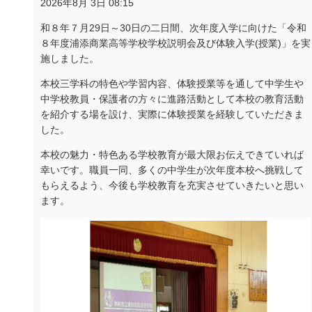
2026年8月 3日 08:15
和８年７月
29
日～
30
日の二日間、次年度入学に向けた「令和
８年度浦添商業高等学校学校説明会及び体験入学
(
授業
)
」を実
施しました。
本校三学科の特色や学習内容、体験授業等を通して中学生や
中学校教員・保護者の方々に進路活動として本校の教育活動
を紹介する場を設け、実際に体験授業を経験していただきま
した。
本校の魅力・特色ある学校教育が最大限お伝えできていれば
幸いです。職員一同、多くの中学生が次年度本校へ挑戦して
もらえるよう、今後も学校教育を充実させていきたいと思い
ます。